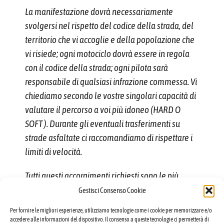
La manifestazione dovrà necessariamente
svolgersi nel rispetto del codice della strada, del
territorio che vi accoglie e della popolazione che
vi risiede; ogni motociclo dovrà essere in regola
con il codice della strada; ogni pilota sarà
responsabile di qualsiasi infrazione commessa. Vi
chiediamo secondo le vostre singolari capacità di
valutare il percorso a voi più idoneo (HARD O
SOFT ).
Durante gli eventuali trasferimenti su
strade asfaltate ci raccomandiamo di rispettare i
limiti di velocità.
Tutti questi accorgimenti richiesti sono le più
basilari regole di civiltà, che grazie alla vostra
Gestisci Consenso Cookie
collaborazione ci permetteranno di garantirvi altri
Per fornire le migliori esperienze, utilizziamo tecnologie come i cookie per memorizzare e/o
eventi futuri.
accedere alle informazioni del dispositivo. Il consenso a queste tecnologie ci permetterà di